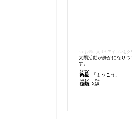
👈 お気に入りのアイコンをク
太陽活動が静かになりつ
す。
えいせい
衛星
:
「ようこう」
しゅるい
せん
種類
:
X
線