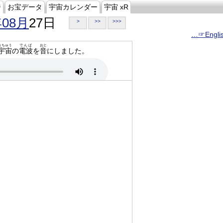
ジ
お宝データ
宇宙カレンダー
宇宙 xR
年08月
27日
>
>>
>>>
…☞Engli
うちゅう
でんぱ
おと
宇宙
の
電波
を
音
にしました。