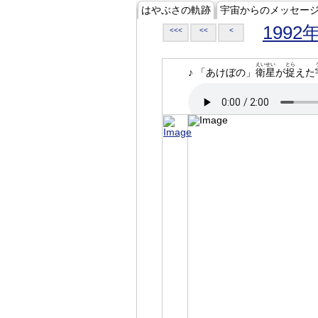
はやぶさの軌跡
宇宙からのメッセー
1992
<<<
<<
<
えいせい
とら
♪ 「あけぼの」
衛星
が
捉
えた