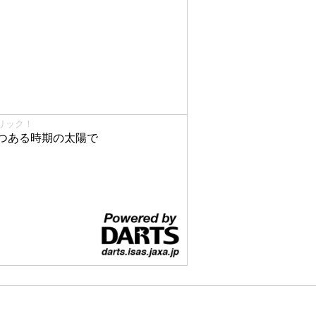
リック！
つある時期の太陽で