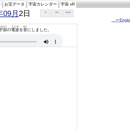
ジ
お宝データ
宇宙カレンダー
宇宙 xR
年09月
2日
>
>>
>>>
…☞Engli
うちゅう
でんぱ
おと
宇宙
の
電波
を
音
にしました。