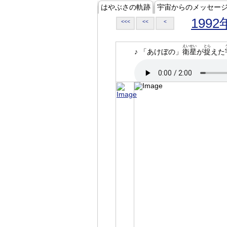
はやぶさの軌跡
宇宙からのメッセー
1992
<<<
<<
<
えいせい
とら
♪ 「あけぼの」
衛星
が
捉
えた