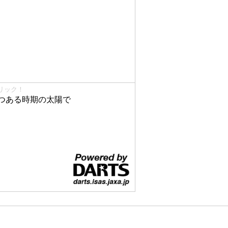
リック！
つある時期の太陽で