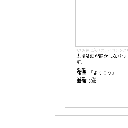
👈 お気に入りのアイコンをク
太陽活動が静かになりつ
す。
えいせい
衛星
:
「ようこう」
しゅるい
せん
種類
:
X
線