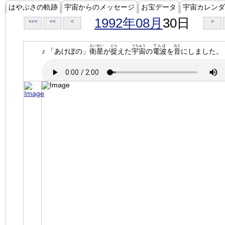
はやぶさの軌跡
宇宙からのメッセージ
お宝データ
宇宙カレンダ
1992年08月
30日
<<<
<<
<
>
えいせい
とら
うちゅう
でんぱ
おと
♪ 「あけぼの」
衛星
が
捉
えた
宇宙
の
電波
を
音
にしました。