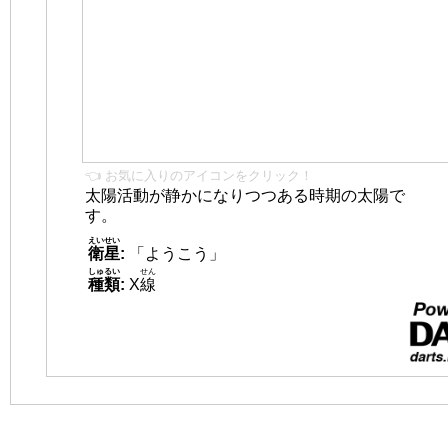
👈 お気に入りのアイコンをクリック！
太陽活動が静かになりつつある時期の太陽で
す。
えいせい
衛星
:
「ようこう」
しゅるい
せん
種類
:
X
線