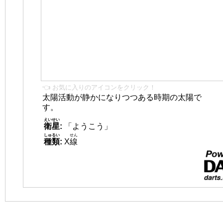
👈 お気に入りのアイコンをクリック！
太陽活動が静かになりつつある時期の太陽で
す。
えいせい
衛星
:
「ようこう」
しゅるい
せん
種類
:
X
線