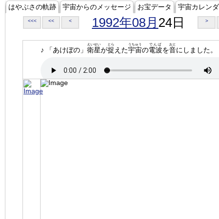
はやぶさの軌跡
宇宙からのメッセージ
お宝データ
宇宙カレンダ
1992年08月
24日
<<<
<<
<
>
えいせい
とら
うちゅう
でんぱ
おと
♪ 「あけぼの」
衛星
が
捉
えた
宇宙
の
電波
を
音
にしました。