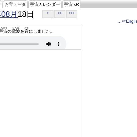
ジ
お宝データ
宇宙カレンダー
宇宙 xR
年08月
18日
>
>>
>>>
…☞Engli
うちゅう
でんぱ
おと
宇宙
の
電波
を
音
にしました。