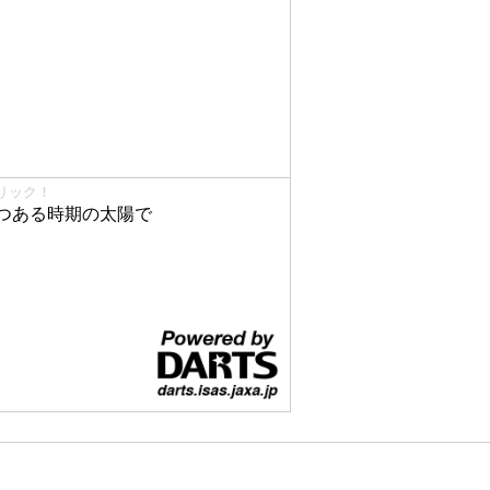
リック！
つある時期の太陽で