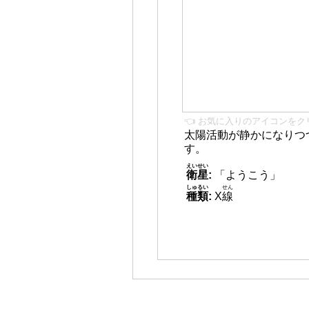
👈 お気に入りのアイコンをク
太陽活動が静かになりつ
す。
えいせい
衛星
:
「ようこう」
しゅるい
せん
種類
:
X
線