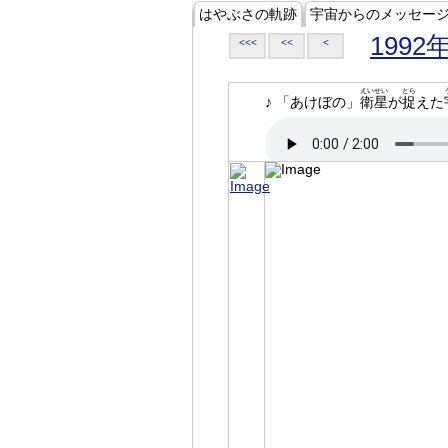
はやぶさの軌跡
宇宙からのメッセー
1992
<<<
<<
<
えいせい
とら
♪ 「あけぼの」
衛星
が
捉
えた