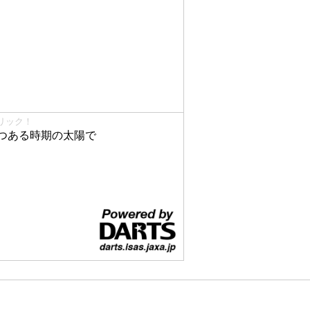
リック！
つある時期の太陽で