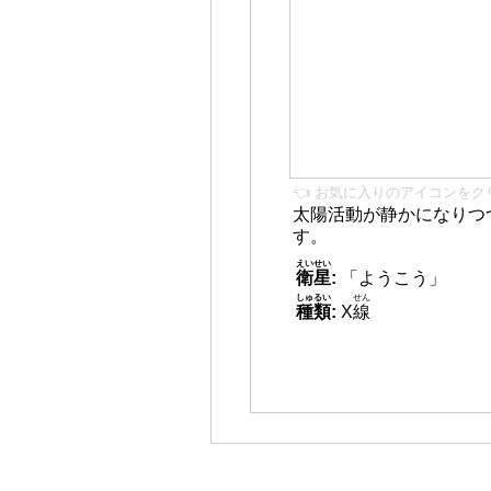
👈 お気に入りのアイコンをク
太陽活動が静かになりつ
す。
えいせい
衛星
:
「ようこう」
しゅるい
せん
種類
:
X
線