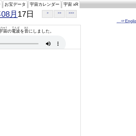
ジ
お宝データ
宇宙カレンダー
宇宙 xR
年08月
17日
>
>>
>>>
…☞Engli
うちゅう
でんぱ
おと
宇宙
の
電波
を
音
にしました。