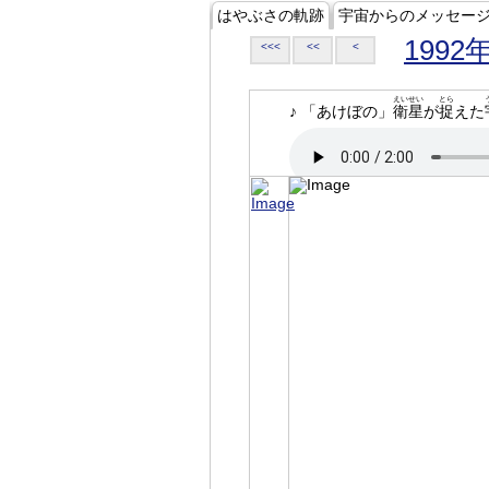
はやぶさの軌跡
宇宙からのメッセー
1992
<<<
<<
<
えいせい
とら
♪ 「あけぼの」
衛星
が
捉
えた