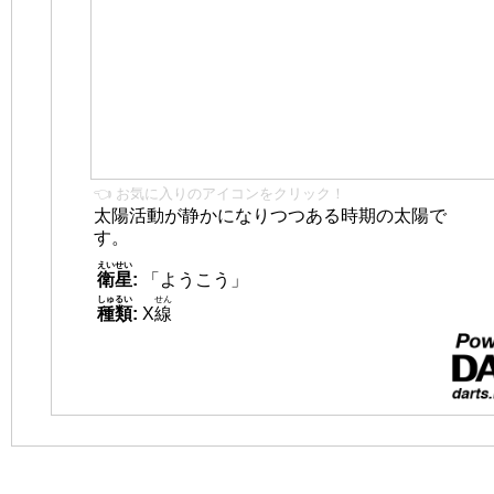
👈 お気に入りのアイコンをクリック！
太陽活動が静かになりつつある時期の太陽で
す。
えいせい
衛星
:
「ようこう」
しゅるい
せん
種類
:
X
線