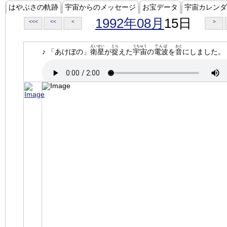
はやぶさの軌跡
宇宙からのメッセージ
お宝データ
宇宙カレンダ
1992年08月
15日
<<<
<<
<
>
えいせい
とら
うちゅう
でんぱ
おと
♪ 「あけぼの」
衛星
が
捉
えた
宇宙
の
電波
を
音
にしました。