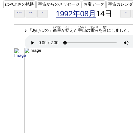
はやぶさの軌跡
宇宙からのメッセージ
お宝データ
宇宙カレンダ
1992年08月
14日
<<<
<<
<
>
えいせい
とら
うちゅう
でんぱ
おと
♪ 「あけぼの」
衛星
が
捉
えた
宇宙
の
電波
を
音
にしました。