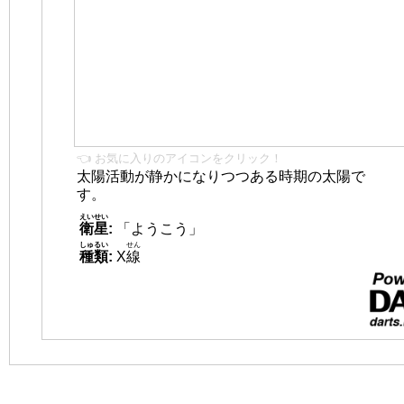
👈 お気に入りのアイコンをクリック！
太陽活動が静かになりつつある時期の太陽で
す。
えいせい
衛星
:
「ようこう」
しゅるい
せん
種類
:
X
線