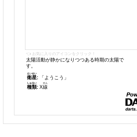
👈 お気に入りのアイコンをクリック！
太陽活動が静かになりつつある時期の太陽で
す。
えいせい
衛星
:
「ようこう」
しゅるい
せん
種類
:
X
線