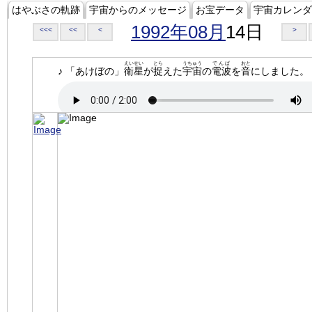
はやぶさの軌跡
宇宙からのメッセージ
お宝データ
宇宙カレンダ
1992年08月
14日
<<<
<<
<
>
えいせい
とら
うちゅう
でんぱ
おと
♪ 「あけぼの」
衛星
が
捉
えた
宇宙
の
電波
を
音
にしました。