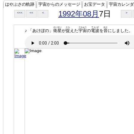
はやぶさの軌跡
宇宙からのメッセージ
お宝データ
宇宙カレンダ
1992年08月
7日
<<<
<<
<
>
えいせい
とら
うちゅう
でんぱ
おと
♪ 「あけぼの」
衛星
が
捉
えた
宇宙
の
電波
を
音
にしました。