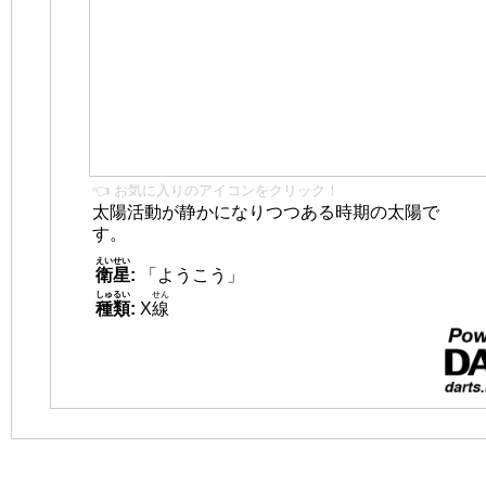
👈 お気に入りのアイコンをクリック！
太陽活動が静かになりつつある時期の太陽で
す。
えいせい
衛星
:
「ようこう」
しゅるい
せん
種類
:
X
線