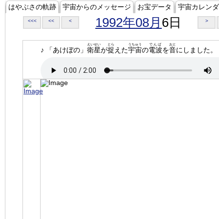
はやぶさの軌跡
宇宙からのメッセージ
お宝データ
宇宙カレンダ
1992年08月
6日
<<<
<<
<
>
えいせい
とら
うちゅう
でんぱ
おと
♪ 「あけぼの」
衛星
が
捉
えた
宇宙
の
電波
を
音
にしました。