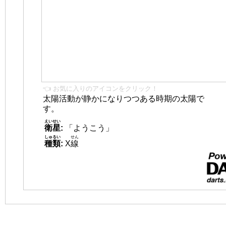
👈 お気に入りのアイコンをクリック！
太陽活動が静かになりつつある時期の太陽で
す。
えいせい
衛星
:
「ようこう」
しゅるい
せん
種類
:
X
線