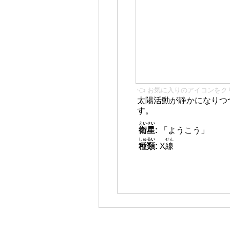
👈 お気に入りのアイコンをク
太陽活動が静かになりつ
す。
えいせい
衛星
:
「ようこう」
しゅるい
せん
種類
:
X
線