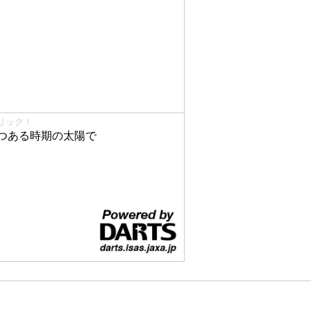
リック！
つある時期の太陽で