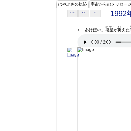
はやぶさの軌跡
宇宙からのメッセー
1992
<<<
<<
<
えいせい
とら
♪ 「あけぼの」
衛星
が
捉
えた