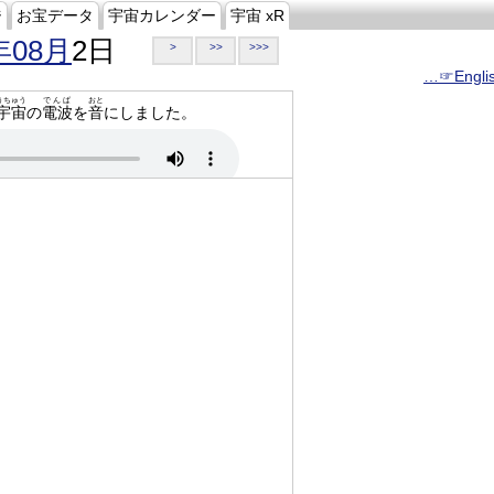
ジ
お宝データ
宇宙カレンダー
宇宙 xR
年08月
2日
>
>>
>>>
…☞Engli
うちゅう
でんぱ
おと
宇宙
の
電波
を
音
にしました。