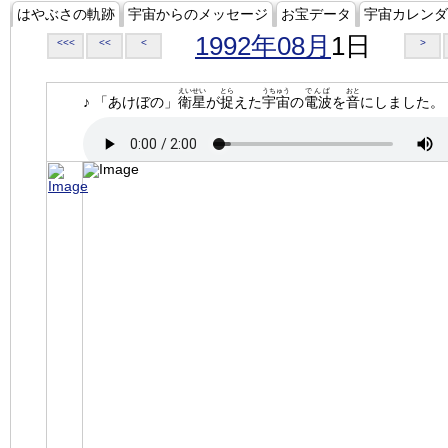
はやぶさの軌跡
宇宙からのメッセージ
お宝データ
宇宙カレンダ
1992年08月
1日
<<<
<<
<
>
えいせい
とら
うちゅう
でんぱ
おと
♪ 「あけぼの」
衛星
が
捉
えた
宇宙
の
電波
を
音
にしました。