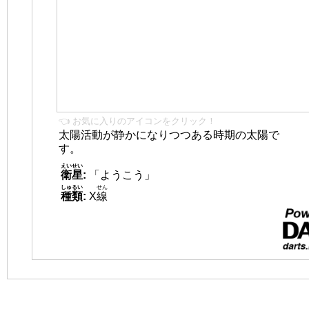
👈 お気に入りのアイコンをクリック！
太陽活動が静かになりつつある時期の太陽で
す。
えいせい
衛星
:
「ようこう」
しゅるい
せん
種類
:
X
線