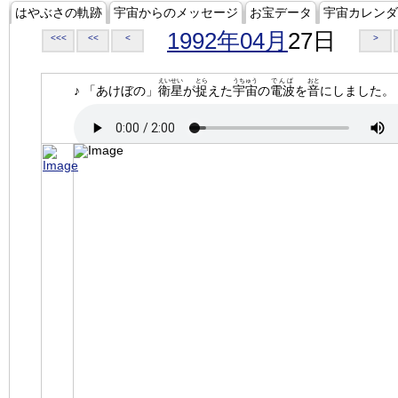
はやぶさの軌跡
宇宙からのメッセージ
お宝データ
宇宙カレンダ
1992年04月
27日
<<<
<<
<
>
えいせい
とら
うちゅう
でんぱ
おと
♪ 「あけぼの」
衛星
が
捉
えた
宇宙
の
電波
を
音
にしました。