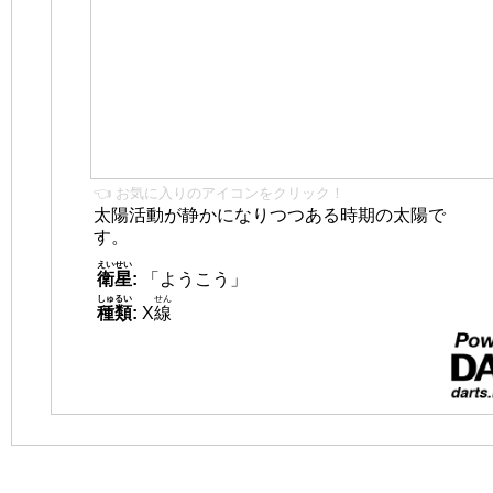
👈 お気に入りのアイコンをクリック！
太陽活動が静かになりつつある時期の太陽で
す。
えいせい
衛星
:
「ようこう」
しゅるい
せん
種類
:
X
線