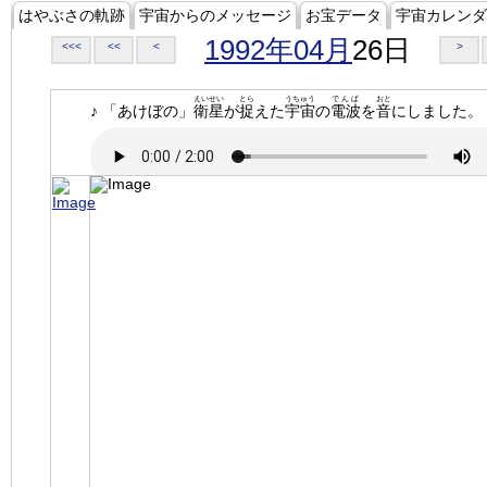
はやぶさの軌跡
宇宙からのメッセージ
お宝データ
宇宙カレンダ
1992年04月
26日
<<<
<<
<
>
えいせい
とら
うちゅう
でんぱ
おと
♪ 「あけぼの」
衛星
が
捉
えた
宇宙
の
電波
を
音
にしました。