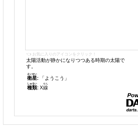
👈 お気に入りのアイコンをクリック！
太陽活動が静かになりつつある時期の太陽で
す。
えいせい
衛星
:
「ようこう」
しゅるい
せん
種類
:
X
線