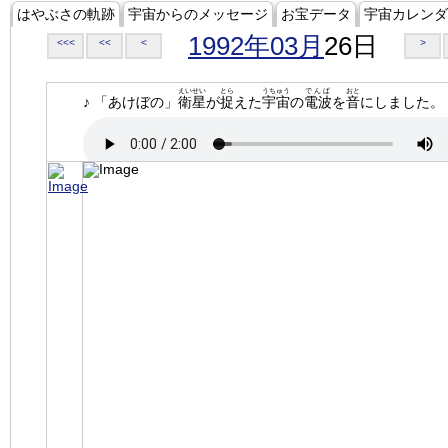
はやぶさの軌跡
宇宙からのメッセージ
お宝データ
宇宙カレンダ
1992年03月
26日
<<<
<<
<
>
えいせい
とら
うちゅう
でんぱ
おと
♪ 「あけぼの」
衛星
が
捉
えた
宇宙
の
電波
を
音
にしました。