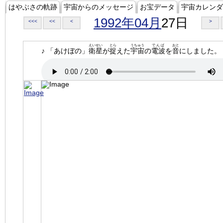
はやぶさの軌跡
宇宙からのメッセージ
お宝データ
宇宙カレンダ
1992年04月
27日
<<<
<<
<
>
えいせい
とら
うちゅう
でんぱ
おと
♪ 「あけぼの」
衛星
が
捉
えた
宇宙
の
電波
を
音
にしました。