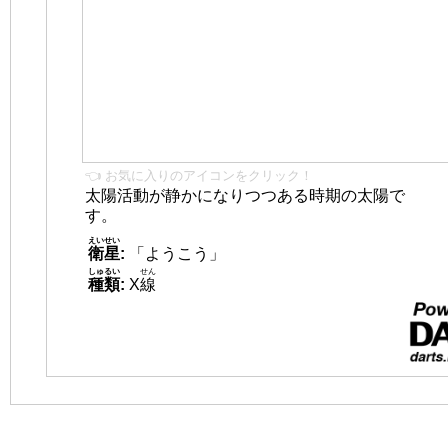
👈 お気に入りのアイコンをクリック！
太陽活動が静かになりつつある時期の太陽で
す。
えいせい
衛星
:
「ようこう」
しゅるい
せん
種類
:
X
線