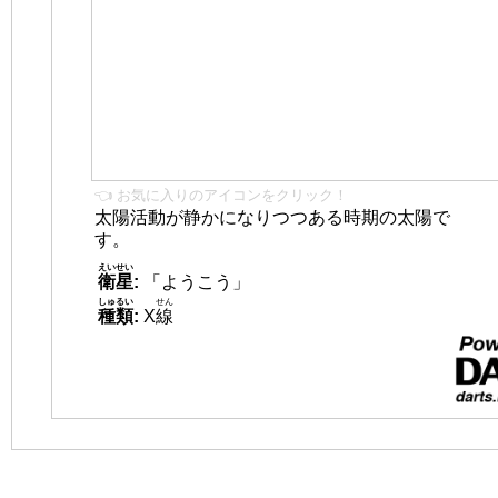
👈 お気に入りのアイコンをクリック！
太陽活動が静かになりつつある時期の太陽で
す。
えいせい
衛星
:
「ようこう」
しゅるい
せん
種類
:
X
線