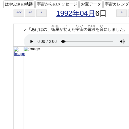
はやぶさの軌跡
宇宙からのメッセージ
お宝データ
宇宙カレンダ
1992年04月
6日
<<<
<<
<
>
えいせい
とら
うちゅう
でんぱ
おと
♪ 「あけぼの」
衛星
が
捉
えた
宇宙
の
電波
を
音
にしました。