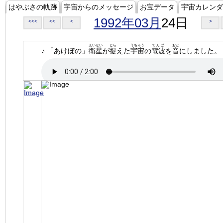
はやぶさの軌跡
宇宙からのメッセージ
お宝データ
宇宙カレンダ
1992年03月
24日
<<<
<<
<
>
えいせい
とら
うちゅう
でんぱ
おと
♪ 「あけぼの」
衛星
が
捉
えた
宇宙
の
電波
を
音
にしました。