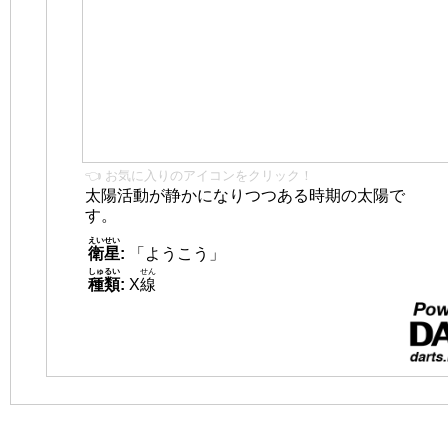
👈 お気に入りのアイコンをクリック！
太陽活動が静かになりつつある時期の太陽で
す。
えいせい
衛星
:
「ようこう」
しゅるい
せん
種類
:
X
線