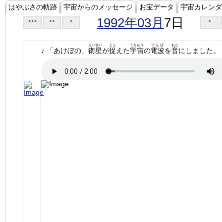
はやぶさの軌跡
宇宙からのメッセージ
お宝データ
宇宙カレンダ
1992年03月
7日
<<<
<<
<
>
えいせい
とら
うちゅう
でんぱ
おと
♪ 「あけぼの」
衛星
が
捉
えた
宇宙
の
電波
を
音
にしました。