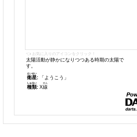
👈 お気に入りのアイコンをクリック！
太陽活動が静かになりつつある時期の太陽で
す。
えいせい
衛星
:
「ようこう」
しゅるい
せん
種類
:
X
線