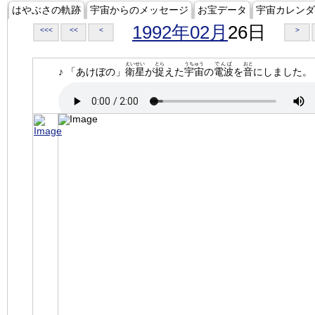
はやぶさの軌跡
宇宙からのメッセージ
お宝データ
宇宙カレンダ
1992年02月
26日
<<<
<<
<
>
えいせい
とら
うちゅう
でんぱ
おと
♪ 「あけぼの」
衛星
が
捉
えた
宇宙
の
電波
を
音
にしました。