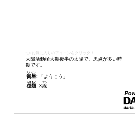
👈 お気に入りのアイコンをクリック！
太陽活動極大期後半の太陽で、黒点が多い時
期です。
えいせい
衛星
:
「ようこう」
しゅるい
せん
種類
:
X
線