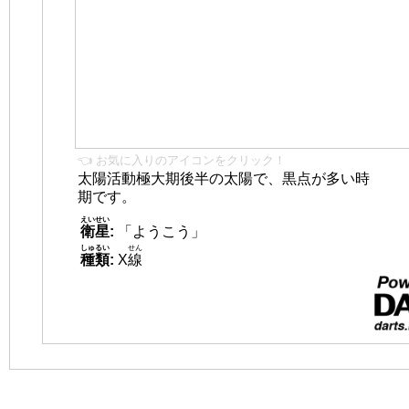
👈 お気に入りのアイコンをクリック！
太陽活動極大期後半の太陽で、黒点が多い時
期です。
えいせい
衛星
:
「ようこう」
しゅるい
せん
種類
:
X
線