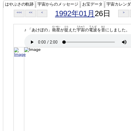
はやぶさの軌跡
宇宙からのメッセージ
お宝データ
宇宙カレンダ
1992年01月
26日
<<<
<<
<
>
えいせい
とら
うちゅう
でんぱ
おと
♪ 「あけぼの」
衛星
が
捉
えた
宇宙
の
電波
を
音
にしました。