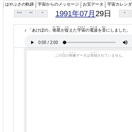
はやぶさの軌跡
宇宙からのメッセージ
お宝データ
宇宙カレンダ
1991年07月
29日
<<<
<<
<
>
えいせい
とら
うちゅう
でんぱ
おと
♪ 「あけぼの」
衛星
が
捉
えた
宇宙
の
電波
を
音
にしました。
ひ
がぞう
とうろく
この
日
の
画像
データは
登録
されていません。