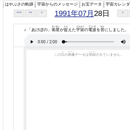
はやぶさの軌跡
宇宙からのメッセージ
お宝データ
宇宙カレンダ
1991年07月
28日
<<<
<<
<
>
えいせい
とら
うちゅう
でんぱ
おと
♪ 「あけぼの」
衛星
が
捉
えた
宇宙
の
電波
を
音
にしました。
ひ
がぞう
とうろく
この
日
の
画像
データは
登録
されていません。