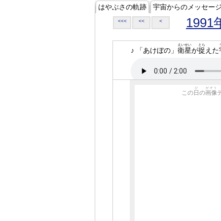
はやぶさの軌跡
宇宙からのメッセー
1991
<<<
<<
<
えいせい
とら
♪ 「あけぼの」
衛星
が
捉
えた
ひ
がぞう
この
日
の
画像