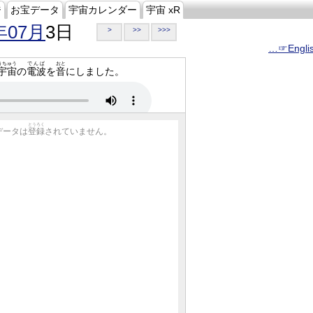
ジ
お宝データ
宇宙カレンダー
宇宙 xR
年07月
3日
>
>>
>>>
…☞Engli
うちゅう
でんぱ
おと
宇宙
の
電波
を
音
にしました。
とうろく
データは
登録
されていません。