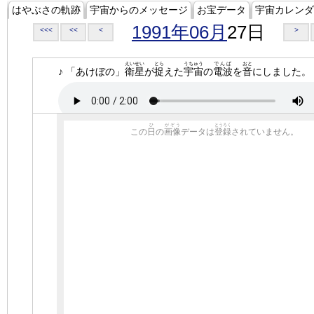
はやぶさの軌跡
宇宙からのメッセージ
お宝データ
宇宙カレンダ
1991年06月
27日
<<<
<<
<
>
えいせい
とら
うちゅう
でんぱ
おと
♪ 「あけぼの」
衛星
が
捉
えた
宇宙
の
電波
を
音
にしました。
ひ
がぞう
とうろく
この
日
の
画像
データは
登録
されていません。