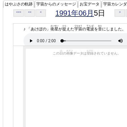
はやぶさの軌跡
宇宙からのメッセージ
お宝データ
宇宙カレンダ
1991年06月
5日
<<<
<<
<
>
えいせい
とら
うちゅう
でんぱ
おと
♪ 「あけぼの」
衛星
が
捉
えた
宇宙
の
電波
を
音
にしました。
ひ
がぞう
とうろく
この
日
の
画像
データは
登録
されていません。