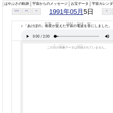
はやぶさの軌跡
宇宙からのメッセージ
お宝データ
宇宙カレンダ
1991年05月
5日
<<<
<<
<
>
えいせい
とら
うちゅう
でんぱ
おと
♪ 「あけぼの」
衛星
が
捉
えた
宇宙
の
電波
を
音
にしました。
ひ
がぞう
とうろく
この
日
の
画像
データは
登録
されていません。