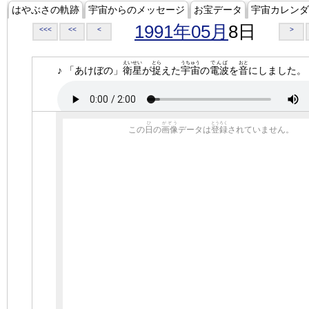
はやぶさの軌跡
宇宙からのメッセージ
お宝データ
宇宙カレンダ
1991年05月
8日
<<<
<<
<
>
えいせい
とら
うちゅう
でんぱ
おと
♪ 「あけぼの」
衛星
が
捉
えた
宇宙
の
電波
を
音
にしました。
ひ
がぞう
とうろく
この
日
の
画像
データは
登録
されていません。