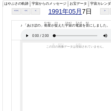
はやぶさの軌跡
宇宙からのメッセージ
お宝データ
宇宙カレンダ
1991年05月
7日
<<<
<<
<
>
えいせい
とら
うちゅう
でんぱ
おと
♪ 「あけぼの」
衛星
が
捉
えた
宇宙
の
電波
を
音
にしました。
ひ
がぞう
とうろく
この
日
の
画像
データは
登録
されていません。