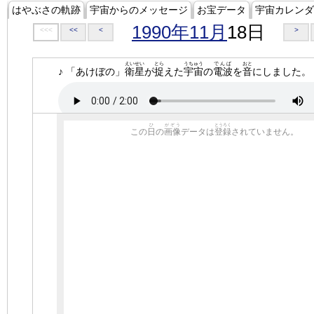
はやぶさの軌跡
宇宙からのメッセージ
お宝データ
宇宙カレンダ
1990年11月
18日
<<<
<<
<
>
えいせい
とら
うちゅう
でんぱ
おと
♪ 「あけぼの」
衛星
が
捉
えた
宇宙
の
電波
を
音
にしました。
ひ
がぞう
とうろく
この
日
の
画像
データは
登録
されていません。