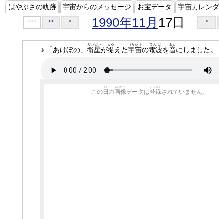
はやぶさの軌跡
宇宙からのメッセージ
お宝データ
宇宙カレンダ
1990年11月
17日
<<<
<<
<
>
えいせい
とら
うちゅう
でんぱ
おと
♪ 「あけぼの」
衛星
が
捉
えた
宇宙
の
電波
を
音
にしました。
ひ
がぞう
とうろく
この
日
の
画像
データは
登録
されていません。