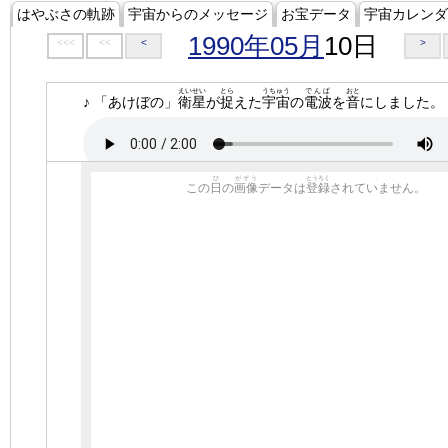
はやぶさの軌跡
宇宙からのメッセージ
お宝データ
宇宙カレンダ
1990年05月
10日
<<<
<<
<
>
えいせい
とら
うちゅう
でんぱ
おと
♪ 「あけぼの」
衛星
が
捉
えた
宇宙
の
電波
を
音
にしました。
ひ
がぞう
とうろく
この
日
の
画像
データは
登録
されていません。