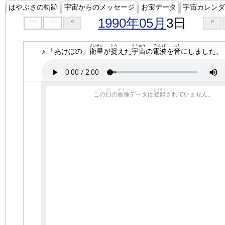
はやぶさの軌跡
宇宙からのメッセージ
お宝データ
宇宙カレンダ
1990年05月
3日
<<<
<<
<
>
えいせい
とら
うちゅう
でんぱ
おと
♪ 「あけぼの」
衛星
が
捉
えた
宇宙
の
電波
を
音
にしました。
ひ
がぞう
とうろく
この
日
の
画像
データは
登録
されていません。