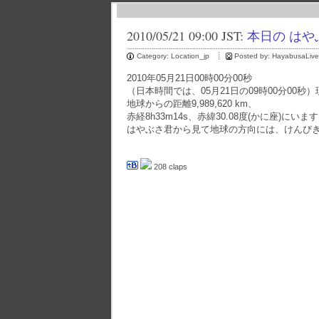
2010/05/21 09:00 JST:
本日の はや
Category:
Location_jp
Posted by:
HayabusaLive
2010年05月21日00時00分00秒
（日本時間では、05月21日の09時00分00
地球からの距離9,989,620 km、
赤経8h33m14s、赤緯30.08度(かに座)にいま
はやぶさ君から見て地球の方向には、けんび
208 claps