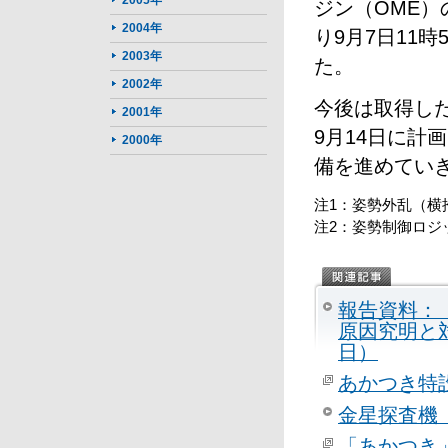
2005年
ジン（OME）
2004年
り9月7日11
2003年
た。
2002年
今後は取得し
2001年
9月14日に計
2000年
備を進めてい
注1：姿勢外乱（横
注2：姿勢制御ロジ
報告資料：
原因究明と対
日）
あかつき特
金星探査機「
「あかつき