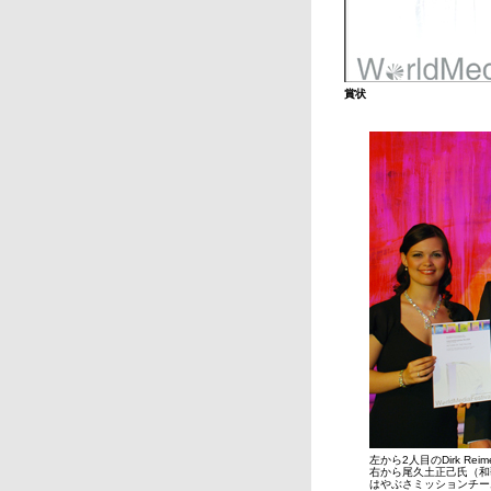
賞状
左から2人目のDirk Rei
右から尾久土正己氏（和
はやぶさミッションチー