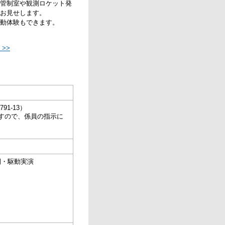
管制室や観測ロケット発
お見せします。
動体験もできます。
>>
1-13）
すので、係員の指示に
開・駆動実演