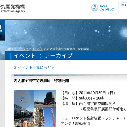
TOP
>
トピックス
>
イベント
>
内之浦宇宙空間観測所 特別公開
イベント一覧にもどる
内之浦宇宙空間観測所 特別公開
【日にち】2011年10月30日（日）
【時 間】9時30分～16時
【場 所】内之浦宇宙空間観測所
（鹿児島県肝属郡肝付町南方179
ミューロケット発射装置（ランチャー）
アンテナ駆動実演