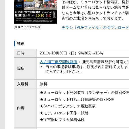
そのほか、ミューロケット整備塔、発射
射ドームなど普段は見られない施設内を
なんと今年は小型ロケットランチャの駆
皆様のご来場をお待ちしております。
[画像クリックで拡大]
チラシ（PDFファイル）のダウンロード 
詳細
日時
2011年10月30日（日）9時30分～16時
内之浦宇宙空間観測所
（ 鹿児島県肝属郡肝付町南方179
当日の来場者駐車場は、観測所内に設けてありま
場所
従ってご利用下さい．
入場料
無料
★ミューロケット発射装置（ランチャー）の特別公
★ミューロケット打ち上げ施設等の特別公開
★34mパラボラアンテナ駆動実演
内容
★モデルロケット工作・試射
★宇宙服レプリカ試着体験