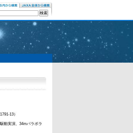
1-13）
駆動実演、34mパラボラ