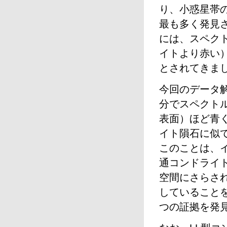
り、小惑星帯
最も多く発見
には、スペク
イトより赤い
とされてきま
今回のデータ
分でスペクト
表面）ほど青
イト隕石に似
このことは、
通コンドライ
空間にさらさ
していること
つの証拠を発