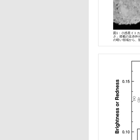
図1：小惑星イトカ
さ」搭載の近赤外分
の暗い領域から、