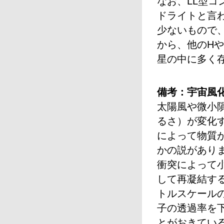
なお、LL型
ドライトと言わ
少ないもので
から、他のH
星の中に多く
備考：宇宙風
太陽風や微小
るさ）が変化
によって物質
かの説があり
衝突によって
して再凝結す
トルスケール
子の透過率を
とがおきてい