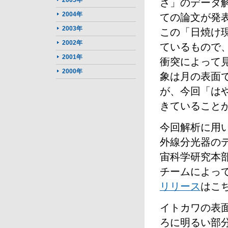
2005年
さ」のデータ
2004年
ての論文が発
2003年
この「日焼け
2002年
ているもので
2001年
衝突によって
2000年
象は月の表面
が、今回「は
きていること
今回解析に用
外線分光器のデ
宙科学研究本
チームによっ
リリース
はこ
イトカワの表
ろに明るい部