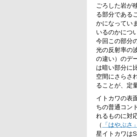
ごろした岩が
る部分である
かになってい
いるのかにつ
今回この部分
光の反射率の
の違い）のデ
は暗い部分に
空間にさらさ
ることが、定
イトカワの表
ちの普通コン
れるものに対
（
「はやぶさ
星イトカワは