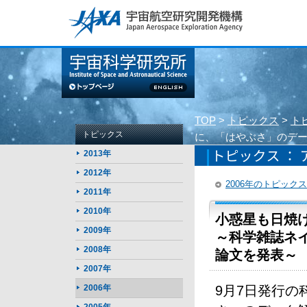
このページの本文へ
TOP
>
トピックス
>
ト
トピックス
に、「はやぶさ」のデ
2013年
2012年
2006年のトピック
2011年
2010年
小惑星も日焼
2009年
～科学雑誌ネ
2008年
論文を発表～
2007年
2006年
9月7日発行