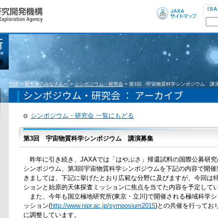
TOP
>
研究者のみなさんへ
>
シンポジウム・研究会
>
第3回 宇宙物質科学シンポジウム 講
シンポジウム・研究会 一覧にもどる
第3回 宇宙物質科学シンポジウム 講演募集
昨年に引き続き、JAXAでは「はやぶさ」帰還試料の国際公募研究
シンポジウム、第3回宇宙物質科学シンポジウムを下記の内容で開催
きましては、下記に挙げたとおり広範な分野に及びますが、今回は
ションと始原的天体探査ミッションに焦点を当てた内容を予定して
また、今年も国立極地研究所(東京・立川)で開催される極域科学シ
ッション(
http://www.nipr.ac.jp/symposium2015
)との共催を行ってお
に調整しています。