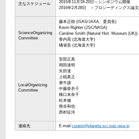
2015年11月18-20日～シンポジウム開催
主なスケジュール
2016年2月28日 ～プロシーディングス論
藤本正樹 (ISAS/JAXA、委員長)
Kevin Righter (JSC/NASA)
ScienceOrganizing
Caroline Smith (Natural Hist. Museum (UK))
Committee
香内晃 (北海道大学)
橘省吾 (北海道大学)
安部正真
岡田達明
矢田達
上椙真之
唐牛譲
LocalOrganizing
中藤亜衣子
Committee
橋口未奈子
松本徹
熊谷和也
西村征洋
連絡先
E-mail:
curator@planeta.sci.isas.jaxa.jp