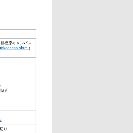
 相模原キャンパス
gami/access.shtml
）
化
測研究
/
め切り