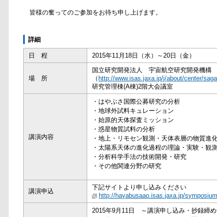
皆様の奮ってのご参加をお待ち申し上げます。
詳細
日 程
2015年11月18日（水）～20日（金）
国立研究開発法人 宇宙航空研究開発機構
場 所
（
http://www.isas.jaxa.jp/j/about/center/sa
研究管理棟(A棟)2階大会議室
・はやぶさ国際公募研究の分析
・地球外試料キュレーション
・始原的天体探査ミッション
・惑星物質試料の分析
講演内容
・地上・リモセン観測・天体表層の物質進
・太陽系天体の進化過程の理論・実験・観
・分析科学手法の技術開発・研究
・その他関連分野の研究
下記サイトより申し込みください
講演申込
http://hayabusaao.isas.jaxa.jp/symposium
2015年9月11日 ～講演申し込み・抄録締