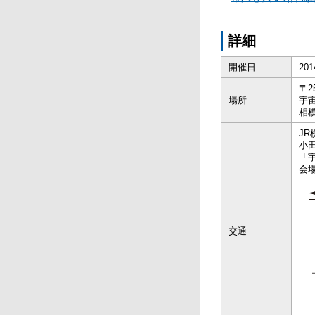
詳細
開催日
20
〒2
場所
宇
相
J
小
「
会
交通