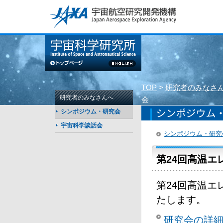
このページの本文へ
TOP
>
研究者のみなさ
研究者のみなさんへ
会
シンポジウム・研究会
宇宙科学談話会
シンポジウム・研究
第24回高温
第24回高温
たします。
研究会の詳細