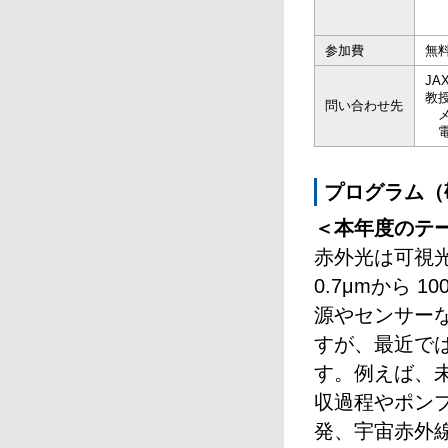
参加費
無
J
教
問い合わせ先
メ
電話
プログラム（
＜本年度のテ
赤外光は可視
0.7μmから 
源やセンサー
すが、最近で
す。例えば、
収過程やポン
発、宇宙赤外