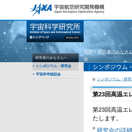
このページの本文へ
TOP
>
研究者のみなさ
研究者のみなさんへ
会
シンポジウム・研究会
宇宙科学談話会
シンポジウム・研究
第23回高温
第23回高温
たします。
研究会の詳細