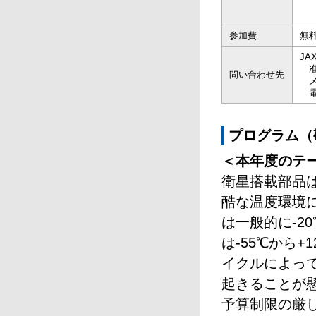
参加費
無
J
准
問い合わせ先
メ
電話
プログラム（
＜本年度のテ
衛星搭載部品
酷な温度環境
は一般的に-2
は-55℃から
イクルによっ
起きることが懸
予算制限の厳