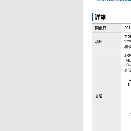
詳細
開催日
20
〒2
場所
宇
相
J
小
「
会
交通