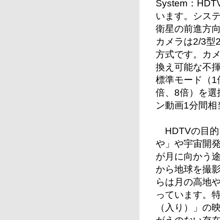
System：
います。システ
衛星の前進方
カメラは2/3型
方式です。カ
換え可能な不
標準モード（1
倍、8倍）を選
ン動画1分間相
HDTVの目
や」や宇宙開
が月に向かう途中
から地球を撮
らは月の高地
っています。
（入り）」の