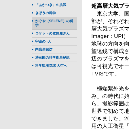
「あかつき」の挑戦
超高層大気プラ
東京大学、国
きぼうの科学
部が、それぞ
かぐや（SELENE）の科
学
層大気プラズマイメー
ロケットの電気屋さん
Imager：
宇宙の○人
地球の方向を向
内惑星探訪
望遠鏡で構成さ
浩三郎の科学衛星秘話
辺のプラズマを
は可視光でオ
科学観測気球 大空へ
TVISです。
極端紫外光を
み」の時代に
ら、撮影範囲
世界で初めて地
できました。2
用の人工衛星