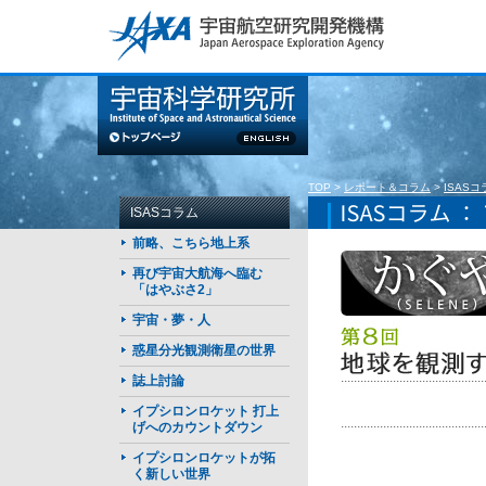
このページの本文へ
TOP
>
レポート＆コラム
>
ISASコ
ISASコラム
前略、こちら地上系
再び宇宙大航海へ臨む
「はやぶさ2」
宇宙・夢・人
惑星分光観測衛星の世界
誌上討論
イプシロンロケット 打上
げへのカウントダウン
イプシロンロケットが拓
く新しい世界