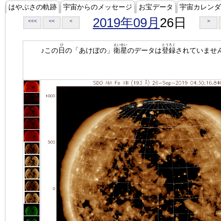
はやぶさの軌跡
宇宙からのメッセージ
お宝データ
宇宙カレンダ
2019年09月
26日
<<<
<<
<
>
ひ
えいせい
とうろく
♪この
日
の「あけぼの」
衛星
のデータは
登録
されていませ