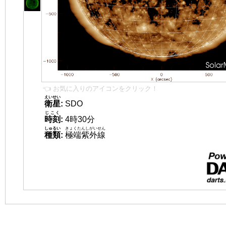
👈 お気に入りのアイコンをクリック！
えいせい
衛星
:
SDO
じこく
時刻
:
4時30分
しゅるい
きょくたんしがいせん
種類
:
極端紫外線