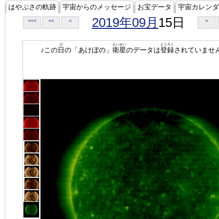
はやぶさの軌跡
宇宙からのメッセージ
お宝データ
宇宙カレンダ
2019年09月
15日
<<<
<<
<
>
ひ
えいせい
とうろく
♪この
日
の「あけぼの」
衛星
のデータは
登録
されていませ