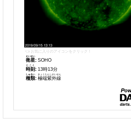
👈 お気に入りのアイコンをクリック！
えいせい
衛星
:
SOHO
じこく
時刻
:
13時13分
しゅるい
きょくたんしがいせん
種類
:
極端紫外線