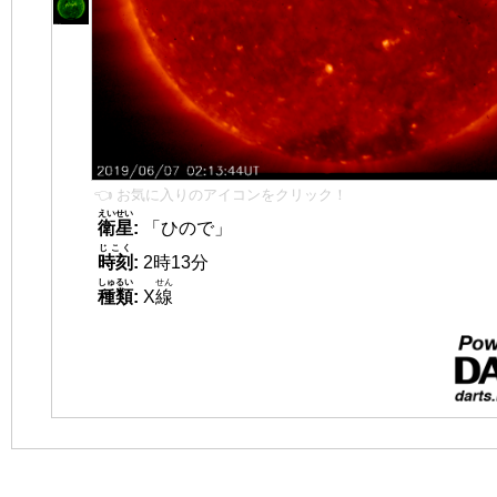
👈 お気に入りのアイコンをクリック！
えいせい
衛星
:
「ひので」
じこく
時刻
:
2時13分
しゅるい
せん
種類
:
X
線