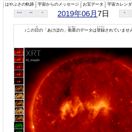
はやぶさの軌跡
宇宙からのメッセージ
お宝データ
宇宙カレンダ
2019年06月
7日
<<<
<<
<
>
ひ
えいせい
とうろく
♪この
日
の「あけぼの」
衛星
のデータは
登録
されていませ