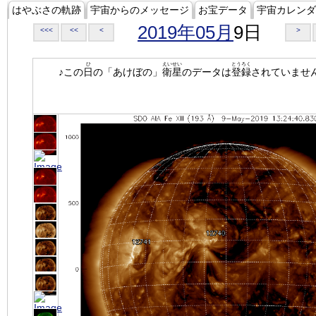
はやぶさの軌跡
宇宙からのメッセージ
お宝データ
宇宙カレンダ
2019年05月
9日
<<<
<<
<
>
ひ
えいせい
とうろく
♪この
日
の「あけぼの」
衛星
のデータは
登録
されていませ