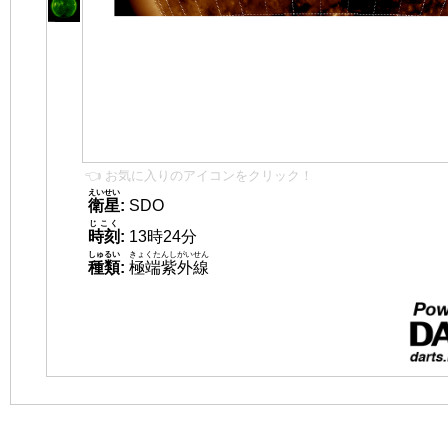
👈 お気に入りのアイコンをクリック！
えいせい
衛星
:
SDO
じこく
時刻
:
13時24分
しゅるい
きょくたんしがいせん
種類
:
極端紫外線