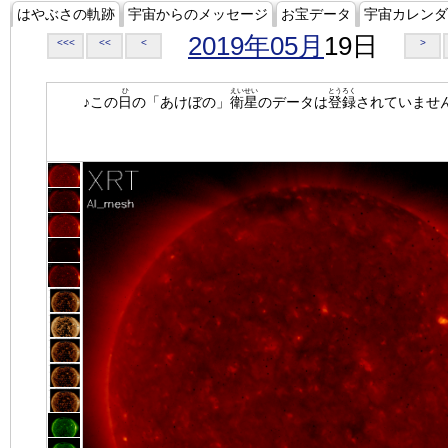
はやぶさの軌跡
宇宙からのメッセージ
お宝データ
宇宙カレンダ
2019年05月
19日
<<<
<<
<
>
ひ
えいせい
とうろく
♪この
日
の「あけぼの」
衛星
のデータは
登録
されていませ