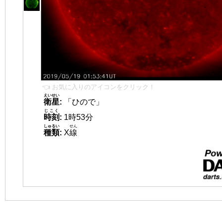
👈 お気に入りのアイコンをクリック！
えいせい
衛星
:
「ひので」
じこく
時刻
:
1時53分
しゅるい
せん
種類
:
X
線