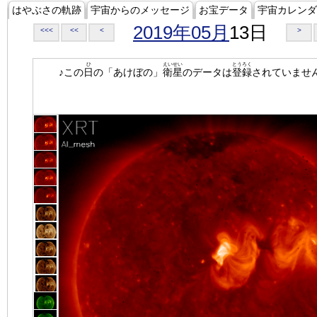
はやぶさの軌跡
宇宙からのメッセージ
お宝データ
宇宙カレンダ
2019年05月
13日
<<<
<<
<
>
ひ
えいせい
とうろく
♪この
日
の「あけぼの」
衛星
のデータは
登録
されていませ