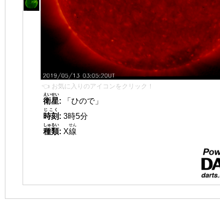
👈 お気に入りのアイコンをクリック！
えいせい
衛星
:
「ひので」
じこく
時刻
:
3時5分
しゅるい
せん
種類
:
X
線