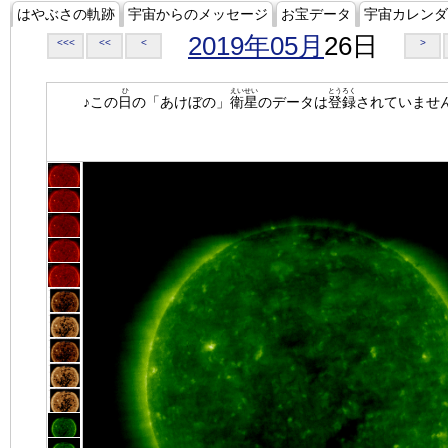
はやぶさの軌跡
宇宙からのメッセージ
お宝データ
宇宙カレンダ
2019年05月
26日
<<<
<<
<
>
ひ
えいせい
とうろく
♪この
日
の「あけぼの」
衛星
のデータは
登録
されていませ