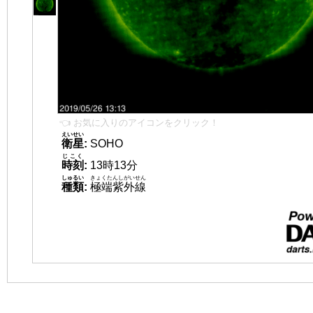
👈 お気に入りのアイコンをクリック！
えいせい
衛星
:
SOHO
じこく
時刻
:
13時13分
しゅるい
きょくたんしがいせん
種類
:
極端紫外線